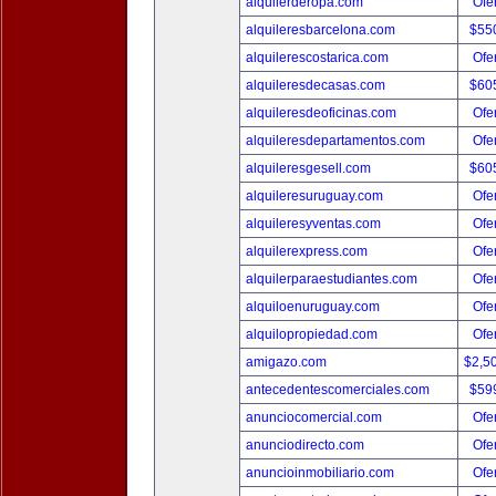
alquilerderopa.com
Ofer
alquileresbarcelona.com
$55
alquilerescostarica.com
Ofer
alquileresdecasas.com
$60
alquileresdeoficinas.com
Ofer
alquileresdepartamentos.com
Ofer
alquileresgesell.com
$60
alquileresuruguay.com
Ofer
alquileresyventas.com
Ofer
alquilerexpress.com
Ofer
alquilerparaestudiantes.com
Ofer
alquiloenuruguay.com
Ofer
alquilopropiedad.com
Ofer
amigazo.com
$2,5
antecedentescomerciales.com
$59
anunciocomercial.com
Ofer
anunciodirecto.com
Ofer
anuncioinmobiliario.com
Ofer