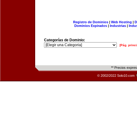
Registro de Dominios
|
Web Hosting
|
D
Dominios Expirados
|
Industrias
|
Indu
Categorías de Dominio:
[Pág. princi
** Precios expre
© 2002/2022 Solo10.com