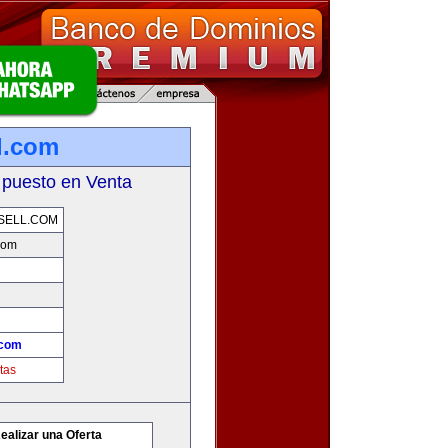
l.com
 puesto en Venta
SELL.COM
com
.com
tas
ealizar una Oferta