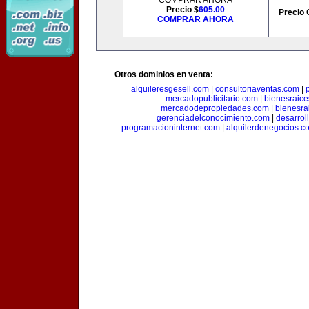
COMPRAR AHORA
Precio $
605.00
Precio 
COMPRAR AHORA
Otros dominios en venta:
alquileresgesell.com
|
consultoriaventas.com
|
mercadopublicitario.com
|
bienesraice
mercadodepropiedades.com
|
bienesra
gerenciadelconocimiento.com
|
desarrol
programacioninternet.com
|
alquilerdenegocios.c