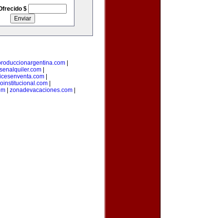
Ofrecido $
produccionargentina.com
|
senalquiler.com
|
icesenventa.com
|
loinstitucional.com
|
om
|
zonadevacaciones.com
|