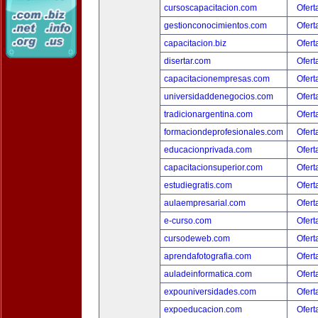
cursoscapacitacion.com
Ofert
gestionconocimientos.com
Ofert
capacitacion.biz
Ofert
disertar.com
Ofert
capacitacionempresas.com
Ofert
universidaddenegocios.com
Ofert
tradicionargentina.com
Ofert
formaciondeprofesionales.com
Ofert
educacionprivada.com
Ofert
capacitacionsuperior.com
Ofert
estudiegratis.com
Ofert
aulaempresarial.com
Ofert
e-curso.com
Ofert
cursodeweb.com
Ofert
aprendafotografia.com
Ofert
auladeinformatica.com
Ofert
expouniversidades.com
Ofert
expoeducacion.com
Ofert