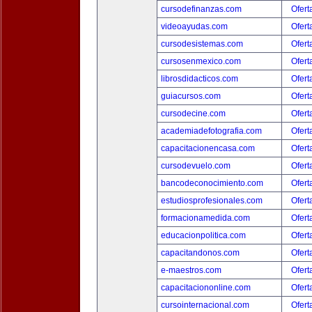
cursodefinanzas.com
Ofert
videoayudas.com
Ofert
cursodesistemas.com
Ofert
cursosenmexico.com
Ofert
librosdidacticos.com
Ofert
guiacursos.com
Ofert
cursodecine.com
Ofert
academiadefotografia.com
Ofert
capacitacionencasa.com
Ofert
cursodevuelo.com
Ofert
bancodeconocimiento.com
Ofert
estudiosprofesionales.com
Ofert
formacionamedida.com
Ofert
educacionpolitica.com
Ofert
capacitandonos.com
Ofert
e-maestros.com
Ofert
capacitaciononline.com
Ofert
cursointernacional.com
Ofert