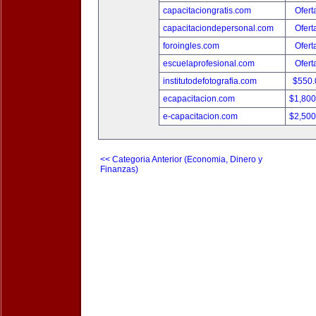
capacitaciongratis.com
Ofert
capacitaciondepersonal.com
Ofert
foroingles.com
Ofert
escuelaprofesional.com
Ofert
institutodefotografia.com
$550
ecapacitacion.com
$1,80
e-capacitacion.com
$2,50
<< Categoria Anterior (Economia, Dinero y
Finanzas)