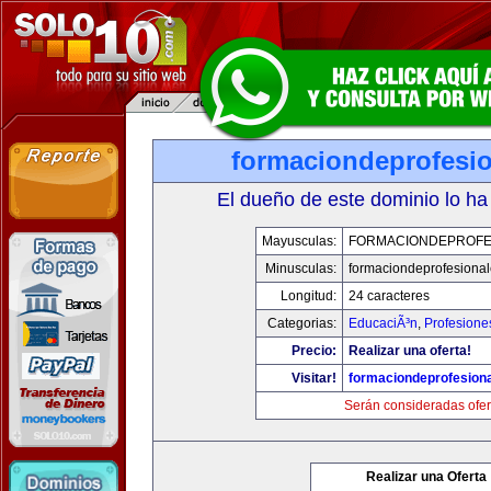
formaciondeprofesi
El dueño de este dominio lo ha
Mayusculas:
FORMACIONDEPROFE
Minusculas:
formaciondeprofesiona
Longitud:
24 caracteres
Categorias:
EducaciÃ³n
,
Profesione
Precio:
Realizar una oferta!
Visitar!
formaciondeprofesion
Serán consideradas ofer
Realizar una Oferta