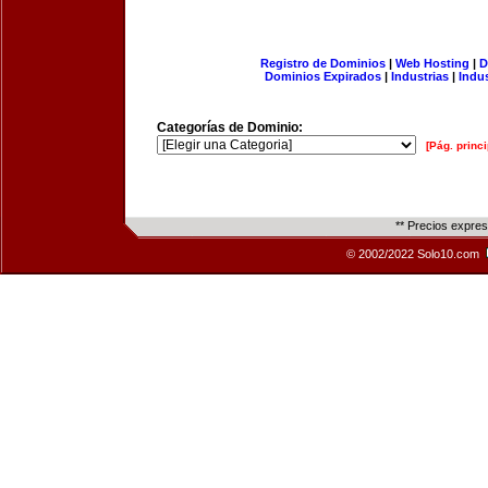
Registro de Dominios
|
Web Hosting
|
D
Dominios Expirados
|
Industrias
|
Indu
Categorías de Dominio:
[Pág. princi
** Precios expre
© 2002/2022 Solo10.com