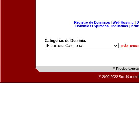
Registro de Dominios
|
Web Hosting
|
D
Dominios Expirados
|
Industrias
|
Indu
Categorías de Dominio:
[Pág. princi
** Precios expre
© 2002/2022 Solo10.com