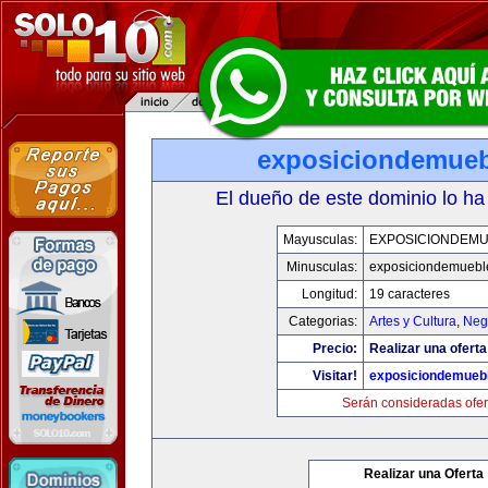
exposiciondemue
El dueño de este dominio lo ha
Mayusculas:
EXPOSICIONDEM
Minusculas:
exposiciondemuebl
Longitud:
19 caracteres
Categorias:
Artes y Cultura
,
Neg
Precio:
Realizar una oferta
Visitar!
exposiciondemueb
Serán consideradas ofer
Realizar una Oferta