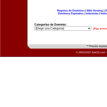
Registro de Dominios
|
Web Hosting
|
D
Dominios Expirados
|
Industrias
|
Indu
Categorías de Dominio:
[Pág. princi
** Precios expre
© 2002/2022 Solo10.com