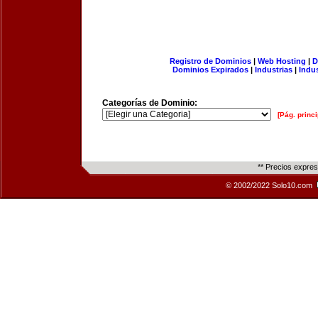
Registro de Dominios
|
Web Hosting
|
D
Dominios Expirados
|
Industrias
|
Indu
Categorías de Dominio:
[Pág. princi
** Precios expre
© 2002/2022 Solo10.com