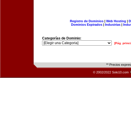
Registro de Dominios
|
Web Hosting
|
D
Dominios Expirados
|
Industrias
|
Indu
Categorías de Dominio:
[Pág. princi
** Precios expre
© 2002/2022 Solo10.com