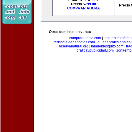
COMPRAR AHORA
Precio $
799.00
Precio 
COMPRAR AHORA
Otros dominios en venta:
comprardirecto.com
|
inmueblesrafael
redsocialdenegocios.com
|
guiadeprofesionales.
reservanatural.org
|
inmueblesquito.com
|
tra
graficaypublicidad.com
|
zonaempr