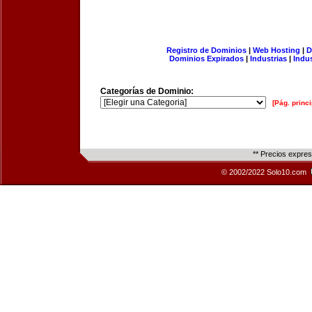
Registro de Dominios
|
Web Hosting
|
D
Dominios Expirados
|
Industrias
|
Indu
Categorías de Dominio:
[Pág. princi
** Precios expre
© 2002/2022 Solo10.com