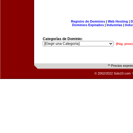
Registro de Dominios
|
Web Hosting
|
D
Dominios Expirados
|
Industrias
|
Indu
Categorías de Dominio:
[Pág. princi
** Precios expre
© 2002/2022 Solo10.com