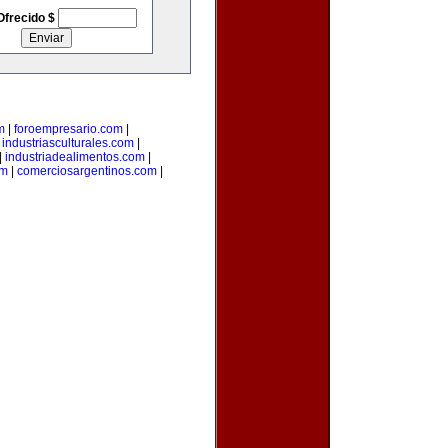
Ofrecido $
m
|
foroempresario.com
|
|
industriasculturales.com
|
|
industriadealimentos.com
|
om
|
comerciosargentinos.com
|