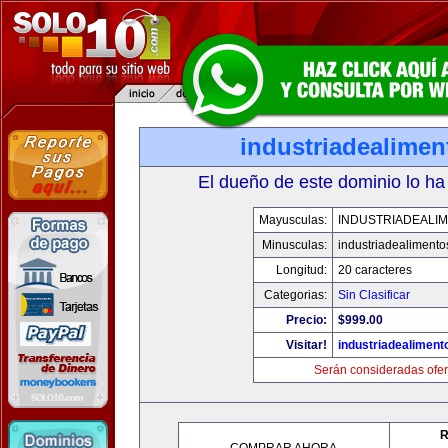
industriadealime
El dueño de este dominio lo ha
Mayusculas:
INDUSTRIADEALI
Minusculas:
industriadealiment
Longitud:
20 caracteres
Categorias:
Sin Clasificar
Precio:
$999.00
Visitar!
industriadealimen
Serán consideradas ofer
R