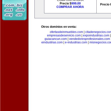
COMPRAR AHORA
Precio $
999.00
Precio 
COMPRAR AHORA
Otros dominios en venta:
ofertasdeinmuebles.com
|
citadenegocios.co
empresasdeservicio.com
|
expoindustrias.com
guiacancun.com
|
vendedoresprofesionales.com
eindustrias.com
|
e-industrias.com
|
misnegocios.c