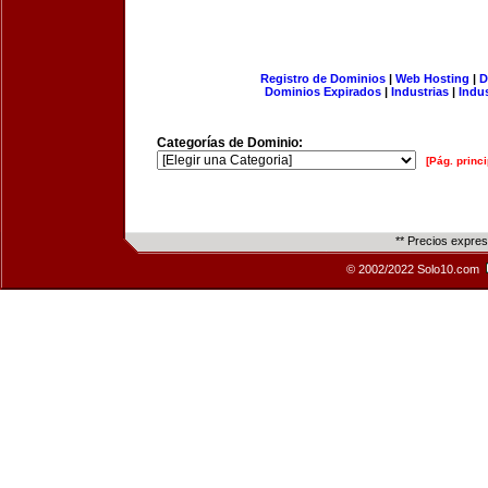
Registro de Dominios
|
Web Hosting
|
D
Dominios Expirados
|
Industrias
|
Indu
Categorías de Dominio:
[Pág. princi
** Precios expre
© 2002/2022 Solo10.com