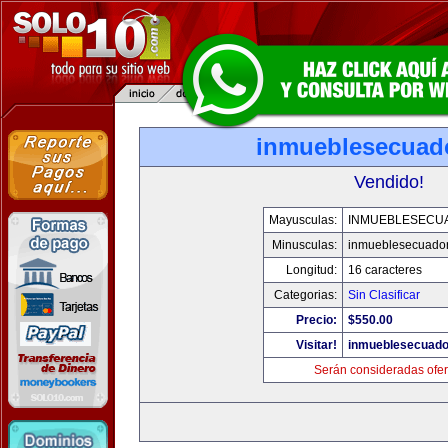
inmueblesecuad
Vendido!
Mayusculas:
INMUEBLESECU
Minusculas:
inmueblesecuado
Longitud:
16 caracteres
Categorias:
Sin Clasificar
Precio:
$550.00
Visitar!
inmueblesecuado
Serán consideradas ofer