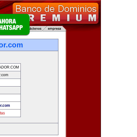
or.com
ADOR.COM
r.com
r.com
tas