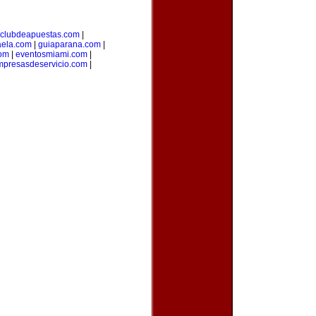
clubdeapuestas.com
|
aela.com
|
guiaparana.com
|
com
|
eventosmiami.com
|
mpresasdeservicio.com
|