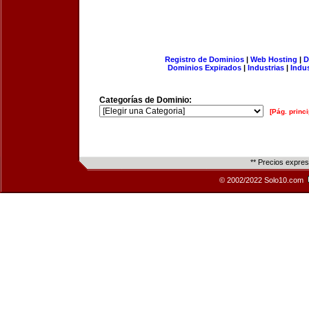
Registro de Dominios
|
Web Hosting
|
D
Dominios Expirados
|
Industrias
|
Indu
Categorías de Dominio:
[Pág. princi
** Precios expre
© 2002/2022 Solo10.com