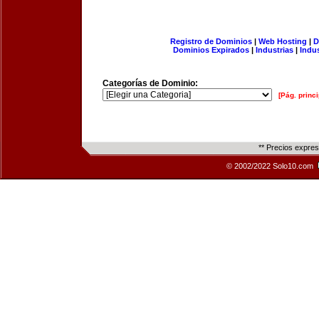
Registro de Dominios
|
Web Hosting
|
D
Dominios Expirados
|
Industrias
|
Indu
Categorías de Dominio:
[Pág. princi
** Precios expre
© 2002/2022 Solo10.com