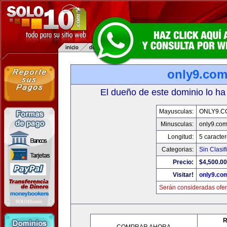
only9.co
El dueño de este dominio lo ha
Mayusculas:
ONLY9.C
Minusculas:
only9.co
Longitud:
5 caracte
Categorias:
Sin Clasif
Precio:
$4,500.00
Visitar!
only9.co
Serán consideradas ofer
R