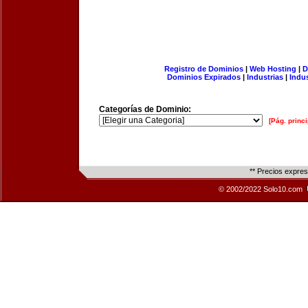
Registro de Dominios
|
Web Hosting
|
D
Dominios Expirados
|
Industrias
|
Indu
Categorías de Dominio:
[Pág. princi
** Precios expre
© 2002/2022 Solo10.com