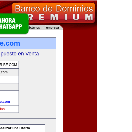
be.com
 puesto en Venta
RIBE.COM
e.com
be.com
tas
ealizar una Oferta