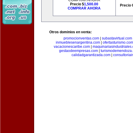
COMPRAR AHORA
Precio $
1,500.00
Precio 
COMPRAR AHORA
Otros dominios en venta:
promocionventas.com
|
subastavirtual.com
inmueblesenargentina.com
|
ofertasturismo.co
vacacionescaribe.com
|
maquinariasindustriales
gestaodeempresas.com
|
turismodemendoza
calidadgarantizada.com
|
consultoriai