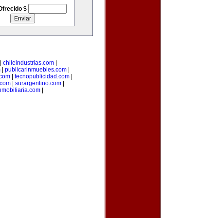
Ofrecido $
|
chileindustrias.com
|
m
|
publicarinmuebles.com
|
.com
|
tecnopublicidad.com
|
.com
|
surargentino.com
|
nmobiliaria.com
|