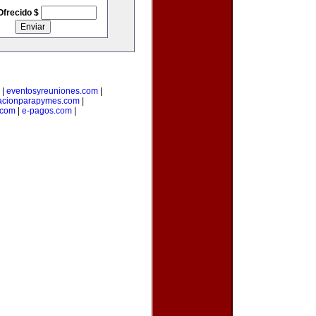
Ofrecido $
|
eventosyreuniones.com
|
acionparapymes.com
|
.com
|
e-pagos.com
|