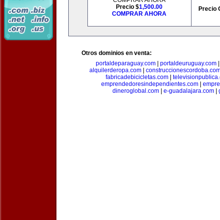
COMPRAR AHORA
Precio $
1,500.00
Precio 
COMPRAR AHORA
Otros dominios en venta:
portaldeparaguay.com
|
portaldeuruguay.com
alquilerderopa.com
|
construccionescordoba.co
fabricadebicicletas.com
|
televisionpublica
emprendedoresindependientes.com
|
empre
dineroglobal.com
|
e-guadalajara.com
|