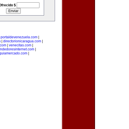
Ofrecido $
|
portaldevenezuela.com
|
m
|
directorionicaragua.com
|
.com
|
venecitas.com
|
ndedoresinternet.com
|
guiamercado.com
|