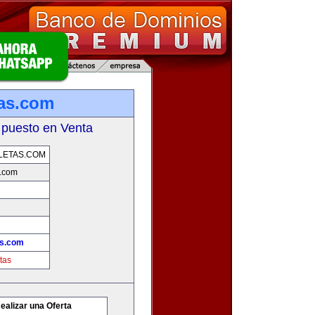
tas.com
 puesto en Venta
LETAS.COM
s.com
as.com
tas
ealizar una Oferta