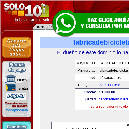
fabricadebicicle
El dueño de este dominio lo ha
Mayusculas:
FABRICADEBICIC
Minusculas:
fabricadebicicleta
Longitud:
19 caracteres
Categorias:
Sin Clasificar
Precio:
$1,500.00
Visitar!
fabricadebiciclet
Serán consideradas ofer
R